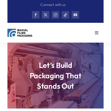
Skip
Connect with us
to
content
Toggle
Navigati
Home
Product
Let’s Build
Packaging That
Contact
Stands Out