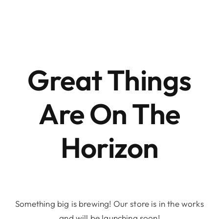
Skip
to
content
Great Things
Are On The
Horizon
Something big is brewing! Our store is in the works
and will be launching soon!