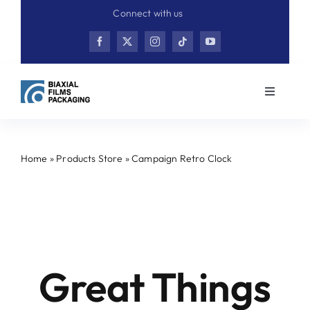
Skip
Connect with us
to
content
Toggle
Navigati
Home
Home
»
Products Store
»
Campaign Retro Clock
Product
Skip
to
content
Contact
Great Things