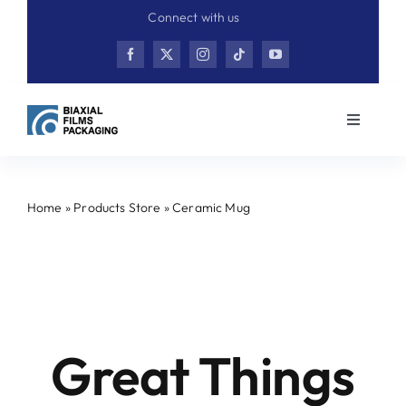
Skip
Connect with us
to
content
Toggle
Navigati
Home
Home
»
Products Store
»
Ceramic Mug
Product
Skip
to
content
Contact
Great Things