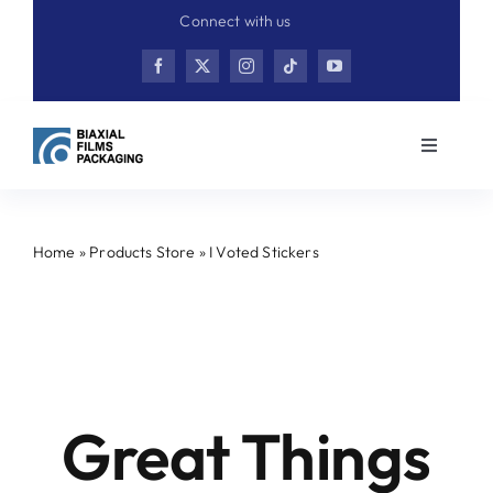
Skip
Connect with us
to
content
Toggle
Navigati
Home
Home
»
Products Store
»
I Voted Stickers
Product
Skip
to
content
Contact
Great Things